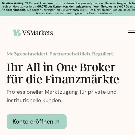
Risikowarnung
: CFDs sind komplexe Instrumente und bergen aufgrund der Hebelwirkung ein hohes
schnell Geld zu verlieren.
66,67% der Konten von Kleinanlegern verlieren Geld, wenn sie CFDs mi
Anbieter handeln.
Sie sollten überlegen, ob Sie verstehen, wie CFDs funktionieren, und ob Sie es sic
können, das hohe Risiko einzugehen, Ihr Geld zu verlieren.
Maßgeschneidert. Partnerschaftlich. Reguliert.
Ihr All in One Broker
für die Finanzmärkte
Professioneller Marktzugang für private und
institutionelle Kunden.
Konto eröffnen