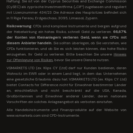
Haftung. Sie ist von der Cyprus Securities and Exchange Commission
(CySEC) als zyprische Investmentfirma („CIF“) zugelassen und reguliert
mit
Lizenznummer 434/23
. Die Adresse des Hauptsitzes befindet sich
in 11 Riga Fereou, Erdgeschoss, 3095, Limassol, Zypern.
Risikowarnung
: CFDs sind komplexe Instrumente und bergen aufgrund
der Hebelwirkung ein hohes Risiko, schnell Geld zu verlieren.
66,67%
der Konten von Kleinanlegern verlieren Geld, wenn sie CFDs mit
diesem Anbieter handeln.
Sie sollten überlegen, ob Sie verstehen, wie
CFDs funktionieren, und ob Sie es sich leisten können, das hohe Risiko
einzugehen, Ihr Geld zu verlieren. Bitte beachten Sie unsere
Hinweis
zur Offenlegung von Risiken
, bevor Sie unsere Dienste nutzen.
VSMARKETS LTD (ex. Klips CY (Ltd) darf nur Kunden bedienen, deren
Wohnsitz im EWR oder in einem Land liegt, in dem das Unternehmen
eine gesetzliche Erlaubnis dazu hat. VSMARKETS LTD (ex. Klips CY Ltd)
bietet Contacts for Difference nicht für Einwohner bestimmter Länder
an, einschließlich und nicht beschränkt auf die USA, Kanada,
Großbritannien und Einwohner anderer Länder, deren nationale
Vorschriften ein solches Anlageangebot als verboten einstufen.
Alle Handelsinstrumente und Finanzprodukte auf der Website von
www.vsmarkets.com sind CFD-Instrumente.