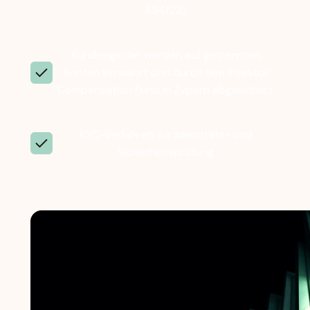
434/23).
Kundengelder werden auf getrennten
Konten verwahrt und durch den Investor
Compensation Fund in Zypern abgesichert.
KYC-Verfahren zur Identitäts- und
Sicherheitsprüfung