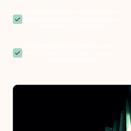
Prostředky klientů jsou vedeny odděleně od
prostředků společnosti. Způsobilí klienti jsou
chráněni až do výše 20 000 EUR.
Dodržujeme postupy KYC a AML pro ověření
klientů, ochranu účtů a bezpečné fungování
obchodního prostředí.
Časté kladené otázky