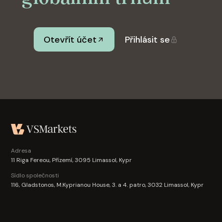
všechny reálné obchodní účty (VS Markets MT5)
jsou uzamčeny, dokud není dokončeno ověření.
Otevřít účet
Přihlásit se
Adresa
11 Riga Fereou, Přízemí, 3095 Limassol, Kypr
Sídlo společnosti
116, Gladstonos, M.Kyprianou House, 3. a 4. patro, 3032 Limassol, Kypr