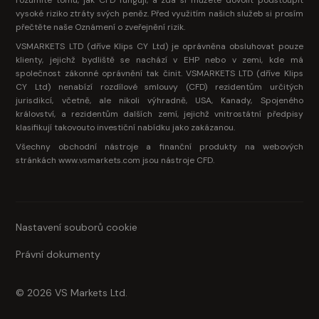
rozumíte tomu, jak CFD fungují, a zda si můžete dovolit podstoupit
vysoké riziko ztráty svých peněz. Před využitím našich služeb si prosím
přečtěte naše Oznámení o zveřejnění rizik.
VSMARKETS LTD (dříve Klips CY Ltd) je oprávněna obsluhovat pouze
klienty, jejichž bydliště se nachází v EHP nebo v zemi, kde má
společnost zákonné oprávnění tak činit. VSMARKETS LTD (dříve Klips
CY Ltd) nenabízí rozdílové smlouvy (CFD) rezidentům určitých
jurisdikcí, včetně, ale nikoli výhradně, USA, Kanady, Spojeného
království, a rezidentům dalších zemí, jejichž vnitrostátní předpisy
klasifikují takovouto investiční nabídku jako zakázanou.
Všechny obchodní nástroje a finanční produkty na webových
stránkách www.vsmarkets.com jsou nástroje CFD.
Nastavení souborů cookie
Právní dokumenty
© 2026 VS Markets Ltd.