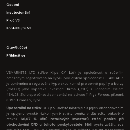
Osobní
Institucionální
Proč VS
Kontaktujte VS
Otevřít účet
Přihlásit se
VSMARKETS LTD (dříve Klips CY Ltd) je společnost s ručením
omezeným registrovaná na Kypru pod číslem společnosti HE 431041 a
je oprávněna a regulována Kyperskou komisí pro cenné papíry a burzy
(CySEC) jako kyperská investiční firma („CIF") s licenčním číslem
434/23. Sídlo společnosti se nachází na adrese 11 Riga Fereou, přízemí,
3095, Limassol, Kypr.
Upozornění na rizika:
CFD jsou složité nástroje a s jejich obchodováním
je spojeno vysoké riziko rychlé ztráty peněz v důsledku pákového
efektu.
66,67 % účtů retailových investorů ztrácí peníze při
obchodování CFD u tohoto poskytovatele.
Měli byste zvážit, zda