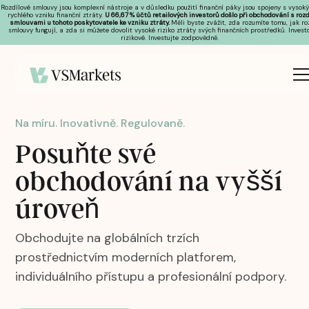
Rozdílové smlouvy jsou komplexní nástroje a v důsledku použití finanční páky jsou spojeny s vysok
rychlého vzniku finanční ztráty.
U 66,67 % účtů retailových investorů došlo při obchodování s roz
smlouvami u tohoto poskytovatele ke vzniku ztráty.
Měli byste zvážit, zda rozumíte tomu, jak ro
smlouvy fungují, a zda si můžete dovolit vysoké riziko ztráty svých finančních prostředků. Invest
rizikové. Investujte zodpovědně.
Na míru. Inovativně. Regulovaně.
Posuňte své
obchodování na vyšší
úroveň
Obchodujte na globálních trzích
prostřednictvím moderních platforem,
individuálního přístupu a profesionální podpory.